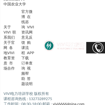
中国农业大学
官方微
博
在
线咨
关于
询
VIVI
VIVI
联
资讯网
系我们
意见反
关于官
馈
购
网
各
课流
地VIVI
程
APP
教育资
下载
质
市
订单查
场合作
询
视
频帮
助
答
题说明
VIVI电力培训学校 版权所有
课程咨询热线 : 13273289275
工作时间 : 08:30-18:00 邮箱 :
vivi6666@sina.com