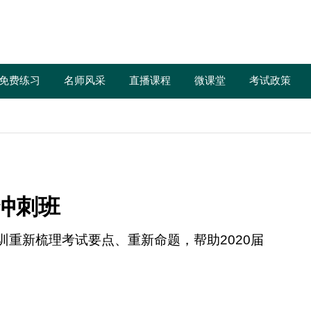
免费练习
名师风采
直播课程
微课堂
考试政策
冲
刺
班
培训重新梳理考试要点、重新命题，帮助2020届
！