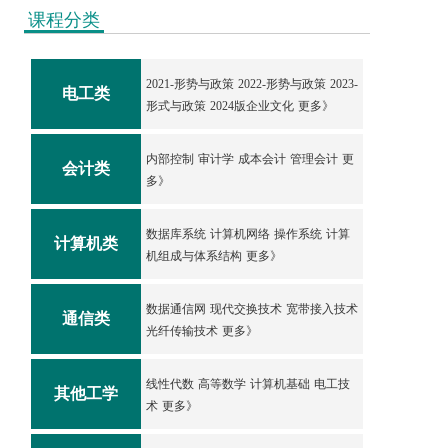
课程分类
2021-形势与政策
2022-形势与政策
2023-
电工类
形式与政策
2024版企业文化
更多》
内部控制
审计学
成本会计
管理会计
更
会计类
多》
数据库系统
计算机网络
操作系统
计算
计算机类
机组成与体系结构
更多》
数据通信网
现代交换技术
宽带接入技术
通信类
光纤传输技术
更多》
线性代数
高等数学
计算机基础
电工技
其他工学
术
更多》