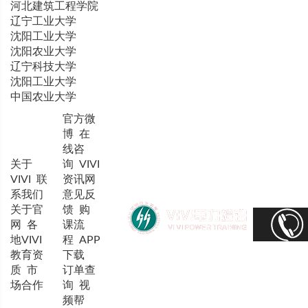
河北建筑工程学院
辽宁工业大学
沈阳工业大学
沈阳农业大学
辽宁科技大学
沈阳工业大学
中国农业大学
官方微
博
在
线咨
关于
询
VIVI
VIVI
联
资讯网
系我们
意见反
关于官
馈
购
网
各
课流
地VIVI
程
APP
教育资
下载
质
市
订单查
场合作
询
视
频帮